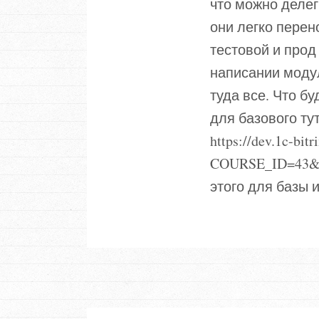
что можно делег
они легко пере
тестовой и прод
написании модул
туда все. Что б
для базового ту
https://dev.1c-bitr
COURSE_ID=43&L
этого для базы 