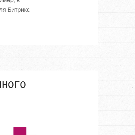
ля Битрикс
ННОГО