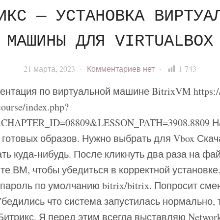
ИКС — УСТАНОВКА ВИРТУА
МАШИНЫ ДЛЯ VIRTUALBOX
21 марта, 2023
·
Комментариев
нет
·
1 743
нтация по виртуальной машине BitrixVM https://
/course/index.php?
CHAPTER_ID=08809&LESSON_PATH=3908.8809 На
 готовых образов. Нужно выбрать для Vbox Ска
ть куда-нибудь. После кликнуть два раза на фай
те ВМ, чтобы убедиться в корректной установке
пароль по умолчанию bitrix/bitrix. Попросит сме
Убедились что система запустилась нормально, 
Битрикс. Я перед этим всегда выставляю Network