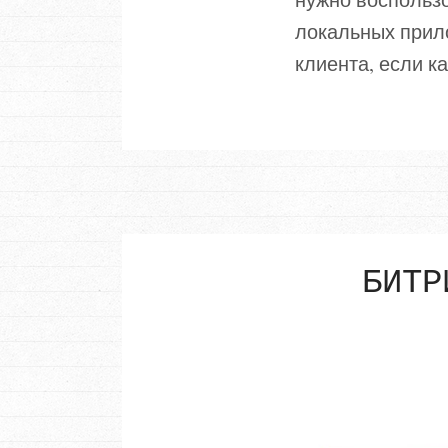
локальных прило
клиента, если к
БИТР