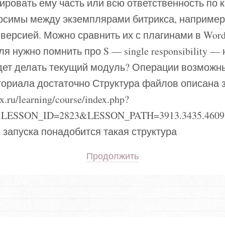
ировать ему часть или всю ответственность по к
носимы между экземплярами битрикса, например
 версией. Можно сравнить их с плагинами в Word
я нужно помнить про S — single responsibility —
удет делать текущий модуль? Операции возможн
ториала достаточно Структура файлов описана 
ix.ru/learning/course/index.php?
ESSON_ID=2823&LESSON_PATH=3913.3435.4609.2
и запуска понадобится такая структура
Продолжить