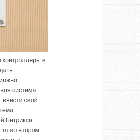
и контроллеры в
здать
 можно
своя система
т ввести свой
стема
й Битрикса.
 то во втором
имер, в