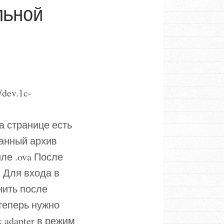
ЛЬНОЙ
dev.1c-
 странице есть
чанный архив
ле .ova После
. Для входа в
нить после
теперь нужно
 adapter в режим