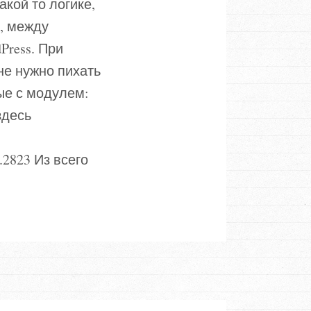
акой то логике,
, между
Press. При
 не нужно пихать
ые с модулем:
здесь
823 Из всего