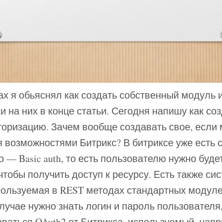
х я обьяснял как создать собственный модуль 
и на них в конце статьи. Сегодня напишу как со
торизацию. Зачем вообще создавать свое, если
 возможностями Битрикс? В битриксе уже есть 
о — Basic auth, то есть пользователю нужно буде
 чтобы получить доступ к ресурсу. Есть также си
пользуемая в REST методах стандартных модуле
лучае нужно знать логин и пароль пользователя,
ваться OAuth2 от Битрикса, используемый, напр